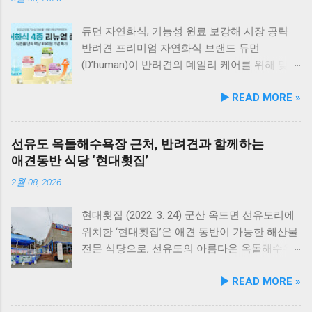
듀먼 자연화식, 기능성 원료 보강해 시장 공략
반려견 프리미엄 자연화식 브랜드 듀먼
(D’human)이 반려견의 데일리 케어를 위해 맞춤
영양 설계를 대폭 강화한 ‘케어화식’ 4종을 리뉴
▶️ READ MORE »
얼 출시했다고 3일 발표했다. 주요 건강 고민 맞
춤 영양 설계… 기능성 원료 대폭 보강 이번 리뉴
얼은 반려견이 일상에서 직면하는 대표적인 건
선유도 옥돌해수욕장 근처, 반려견과 함께하는
강 고민을 식사만으로 간편하게 관리할 수 있도
애견동반 식당 ‘현대횟집’
록 설계된 점이 핵심이다. 기존 레시피의 기호
성을 유지하면서 원료 배합 비율을 조정하고 기
2월 08, 2026
능성 원료를 보강해 매일 부담 없이 단독 급여할
수 있는 데일리 영양 케어 제품으로 업그레이드
현대횟집 (2022. 3. 24) 군산 옥도면 선유도리에
됐다. 리뉴얼 라인업은 국내산 닭가슴살을 베이
위치한 ‘현대횟집’은 애견 동반이 가능한 해산물
스로 영역별 기능성 성분을 더한 4종으로 구성
전문 식당으로, 선유도의 아름다운 옥돌해수욕
된다. 닭가슴살&초록입홍합 튼튼관절 : 초록입
장과 인접해 있어 반려견과 함께 바닷가 여행을
▶️ READ MORE »
홍합, 보스웰리아, 상어 연골을 배합해 관절과
즐기기에 안성맞춤인 곳입니다. 옥돌해수욕장
연골 건강 유지에 기여한다. 닭가슴살&빌베리
은 모래가 아닌 부드러운 옥돌로 이루어진 특별