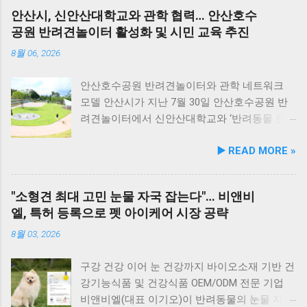
눈가반짝 : 빌베리, 루테인, 베타카로틴, 밀크씨
한 해변으로, 자연 그대로의 매력을 간직하고 있
안산시, 신안산대학교와 관학 협력… 안산호수
슬을 배합해 눈 건강과 항산화를 돕는다. 닭가슴
지요. 옥돌해수욕장 풍경 현대횟집은 해수욕장
공원 반려견놀이터 활성화 및 시민 교육 추진
살&연어 빛나는 피모 : 오메가-3가 풍부한 연어
입구 부근에 자리해 있어 산책 후 편안하게 식사
에 히알루론산, 비오틴, 피쉬콜라겐을 담아 피모
를 할 수 있습니다. 야외 테이블과 실내 창가 쪽
8월 06, 2026
케어를 지원한다. 닭가슴살&토마토 튼튼체력 :
자리에서 반려견과 함께 식사가 가능하니, 반려
토마토, 타우린, L-카르니틴을 조합해 활력과 체
동물과의 외출 시 식당 선택에 고민이 적어지는
안산호수공원 반려견놀이터와 관학 네트워크
력 컨디션 유지에 중점을 두었다. 100% 휴먼그
장점이 있습니다. 포근한 계절에는 야외에서 선
모델 안산시가 지난 7월 30일 안산호수공원 반
레이드 및 AAFCO 주식 영양 기준 충족 듀먼 케
유항의 조용한 풍경을 감상하며 식사하는 것도
려견놀이터에서 신안산대학교와 ‘반려동물 문
어화식은 사람이 섭취할 수 있는 100% 휴먼그레
추천드립니다. 식당 풍경 이곳에서 맛본 회덮밥
화 및 동물보호를 위한 업무 협약’을 체결했다.
▶️ READ MORE »
이드 원료만을 사용한다. 특히 미국 사료관리협
은 싱싱한 활어 광어가 푸짐하게 올라가 있어 신
이번 협약은 안산시의 풍부한 행정 자원과 신안
회(AAFCO)와 국립축산과학원(NIAS)의 주식 영
선함과 식감 모두 뛰어납니다. 도시에서는 쉽게
산대학교가 보유한 반려동물 분야 전문 인력을
양 가이드라인을 충족하도록 제조되어 별도의
맛보기 힘든 신선함이 살아있어, 밑반찬 없이도
유기적으로 연계해 지역 사회 동물복지 수준을
"소형견 최대 고민 눈물 자국 잡는다"… 비앤비
영양제 추가 없이 주식으로 급여가 가능하다. 생
충분히 만족스러운 한 끼가 됩니다. 군산 고군산
한 차원 끌어올리기 위해 추진됐다. 관학 협력을
엘, 특허 등록으로 펫 아이케어 시장 공략
산 과정에서는 겔화제, 산화방지제, 착색료 등 8
군도 여행을 더욱 풍성하게 만드는 든든한 식사
통한 올바른 반려문화 정착 및 갈등 해소 안산시
가지 합성 첨가물을 완전 배제했으며, 국내 최초
로, 여행객들에게도 큰 사랑을 받고 있습니다.
와 신안산대학교는 전문 인적 자원을 바탕으로
8월 03, 2026
의 화식 자동화 전용 공장에서 엄격한 위생 품질
식당 앞 바다에 정박된 어선들의 모습 현대횟집
시민들이 체감할 수 있는 실질적인 반려동물 지
기준을 적용해 안전성을 확보했다. 리뉴얼 기념
앞 바다에 정박된 어선들을 바라보면, 마치 그림
원 사업을 전개한다. 양 기관의 핵심 협력 분야
구강 건강 이어 눈 건강까지 바이오소재 기반 건
자사몰 특별 프로모션 진행 듀먼은 케어화식 리
같은 풍경이 펼쳐져 군산 바다 여행의 로망을 한
는 다음과 같다. 반려견놀이터 운영 지원 및 이
강기능식품 및 건강식품 OEM/ODM 전문 기업
뉴얼 출시를 기념해 오는 8월 10일까지 자사 공
층 더해 줍니다. 반려견과 함께 자연의 아름다움
용 활성화 반려동물 문화교실 및 반려견 행동교
비앤비엘(대표 이기오)이 반려동물의 눈물 자국