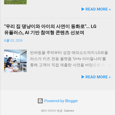
식 몰에서 할인 프로모션을 실시한다. 행사 기간
을 누리고, 신선한 해산물 요리도 즐길 수 있는
정 등 시민 맞춤형 교육 길고양이 관련 시민 갈
및 눈물 과다 증상 예방과 개선에 효과를 나타내
▶️ READ MORE »
동안 5...
현대횟집은 군산 방문 시 반드시 들러볼 만한 애
등 관계 개선 및 중재 프로그램 특히 전문가 그
는 기능성 조성물 특허 등록을 마쳤다. 이번 특
견동반 식당입니다. #군산애견동반식당 #선유
룹과의 협업을 통해 반려견 행동문제로 인한 이
허 취득을 계기로 비앤비엘은 반려동물 전문 제
도맛집 #옥돌해수욕장 #현대횟집 #반려견동반
웃 간 갈등을 예방하고, 길고양이 문제를 비롯한
조 브랜드인 ‘비앤비엘펫(BNBL Pet)’을 앞세워
"우리 집 댕냥이와 아이의 사연이 동화로"… LG
여행 #애견동반식사 #고군산군도여행 #신선한
도심 속 동물 관련 이슈를 이성적·체계적으로 풀
빠르게 성장하는 펫 아이케어(Eye-Care) 시장
유플러스, AI 기반 참여형 콘텐츠 선보여
회덮밥 #반려동물함께 #바다여행맛집
어가는 계기를 마련했다. 1만 1,000㎡ 규모 '안산
공략에 속도를 낸다. 산학협력 연구 성과 결실…
호수공원 반려견놀이터'의 완성 협약식 장소인
기술 전문성 입증 이번에 등록된 특허(특허번호
8월 03, 2026
안산호수공원 반려견놀이터는 민선 8기 공약 사
제10-2934219호)는 2025년 4월 출원되어 2026
업의 결실이다. 호수공원 내 급경사지로 활용도
년 2월 최종 등록이 완료됐다. 발명자로는 김성
반려동물 추억부터 성장 에피소드까지 LG유플
가 낮았던 1만 1,000㎡ 부지를 재해석하여 조성
욱, 이기오, 김정민, 하정헌 연구진이 참여했으
러스가 키즈 전용 플랫폼 'U+tv 아이들나라'를
되었으며, 2025년 12월 착공 후 2026년 5월 준공
며, 비앤비엘의 자체 R&D 역량과 단국대학교 식
통해 고객이 직접 제출한 사연을 바탕으로 AI 동
을 마쳤다. 해당 시설에는 반려견을 위한 다채로
품영양학과와의 밀접한 교류협력이 만들어낸
화 콘텐츠를 제작하는 고객 참여형 이벤트 '우리
▶️ READ MORE »
운 특화 시설이 들어섰다. 반려견 물놀이 공간 (3
산학 공동 성과물이다. 반려동물의 착색된 눈물
아이가 동화 주인공'을 개최한다. 이번 시도는
개소) 반려견 놀이훈련 시설 (어질리티 9개) 보
자국은 단순한 외관상의 착색 문제를 넘어 눈 주
단순한 미디어 시청 환경을 넘어, 고객의 일상과
호자 및 반려견 쉼터, 그늘막, 세족장 등 편의시
변 피부염이나 질환으로 이어질 수 있는 중요한
반려동물에 관한 추억을 생성형 AI 기술과 결합
설 8월 1일 시범 운영 시작… 9월 5일 정식 개장
헬스케어 영역이다. 특히 말티즈, 푸들, 시츄 등
해 맞춤형 오리지널 콘텐츠로 전환한다는 점에
Powered by Blogger
안산호수공원 반려견놀이터는 2026년 8월 1일
국내 상위 견종인 소형견 보호자들 사이에서 고
서 미디어 업계의 주목을 받고 있다. 일상 에피
부터 시범 운영에 들어갔다. 시는 시범 운영 기
기능성 케어 제품에 대한 수요가 꾸준히 증가하
소드부터 반려동물 이야기까지… AI 동화로 재탄
테마 이미지 제공: Galeries
간 동안 시설 운영 현황과 이용자 만족도를 종합
고 있어 이번 특허 기술의 상용화 가치는 매우
생 이벤트는 오는 8월 4일부터 8월 17일까지 약