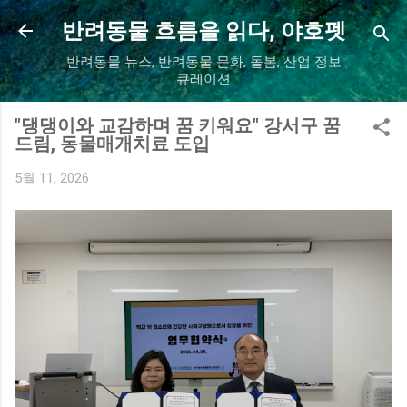
기본 콘텐츠로 건너뛰기
반려동물 흐름을 읽다, 야호펫
반려동물 뉴스, 반려동물 문화, 돌봄, 산업 정보
큐레이션
"댕댕이와 교감하며 꿈 키워요" 강서구 꿈
드림, 동물매개치료 도입
5월 11, 2026