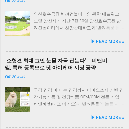
에 히알루론산, 비오틴, 피쉬콜라겐을 담아 피모
를 할 수 있습니다. 야외 테이블과 실내 창가 쪽
8월 06, 2026
케어를 지원한다. 닭가슴살&토마토 튼튼체력 :
자리에서 반려견과 함께 식사가 가능하니, 반려
토마토, 타우린, L-카르니틴을 조합해 활력과 체
동물과의 외출 시 식당 선택에 고민이 적어지는
안산호수공원 반려견놀이터와 관학 네트워크
력 컨디션 유지에 중점을 두었다. 100% 휴먼그
장점이 있습니다. 포근한 계절에는 야외에서 선
모델 안산시가 지난 7월 30일 안산호수공원 반
레이드 및 AAFCO 주식 영양 기준 충족 듀먼 케
유항의 조용한 풍경을 감상하며 식사하는 것도
려견놀이터에서 신안산대학교와 ‘반려동물 문
어화식은 사람이 섭취할 수 있는 100% 휴먼그레
추천드립니다. 식당 풍경 이곳에서 맛본 회덮밥
화 및 동물보호를 위한 업무 협약’을 체결했다.
▶️ READ MORE »
이드 원료만을 사용한다. 특히 미국 사료관리협
은 싱싱한 활어 광어가 푸짐하게 올라가 있어 신
이번 협약은 안산시의 풍부한 행정 자원과 신안
회(AAFCO)와 국립축산과학원(NIAS)의 주식 영
선함과 식감 모두 뛰어납니다. 도시에서는 쉽게
산대학교가 보유한 반려동물 분야 전문 인력을
양 가이드라인을 충족하도록 제조되어 별도의
맛보기 힘든 신선함이 살아있어, 밑반찬 없이도
유기적으로 연계해 지역 사회 동물복지 수준을
"소형견 최대 고민 눈물 자국 잡는다"… 비앤비
영양제 추가 없이 주식으로 급여가 가능하다. 생
충분히 만족스러운 한 끼가 됩니다. 군산 고군산
한 차원 끌어올리기 위해 추진됐다. 관학 협력을
엘, 특허 등록으로 펫 아이케어 시장 공략
산 과정에서는 겔화제, 산화방지제, 착색료 등 8
군도 여행을 더욱 풍성하게 만드는 든든한 식사
통한 올바른 반려문화 정착 및 갈등 해소 안산시
가지 합성 첨가물을 완전 배제했으며, 국내 최초
로, 여행객들에게도 큰 사랑을 받고 있습니다.
와 신안산대학교는 전문 인적 자원을 바탕으로
8월 03, 2026
의 화식 자동화 전용 공장에서 엄격한 위생 품질
식당 앞 바다에 정박된 어선들의 모습 현대횟집
시민들이 체감할 수 있는 실질적인 반려동물 지
기준을 적용해 안전성을 확보했다. 리뉴얼 기념
앞 바다에 정박된 어선들을 바라보면, 마치 그림
원 사업을 전개한다. 양 기관의 핵심 협력 분야
구강 건강 이어 눈 건강까지 바이오소재 기반 건
자사몰 특별 프로모션 진행 듀먼은 케어화식 리
같은 풍경이 펼쳐져 군산 바다 여행의 로망을 한
는 다음과 같다. 반려견놀이터 운영 지원 및 이
강기능식품 및 건강식품 OEM/ODM 전문 기업
뉴얼 출시를 기념해 오는 8월 10일까지 자사 공
층 더해 줍니다. 반려견과 함께 자연의 아름다움
용 활성화 반려동물 문화교실 및 반려견 행동교
비앤비엘(대표 이기오)이 반려동물의 눈물 자국
식 몰에서 할인 프로모션을 실시한다. 행사 기간
을 누리고, 신선한 해산물 요리도 즐길 수 있는
정 등 시민 맞춤형 교육 길고양이 관련 시민 갈
및 눈물 과다 증상 예방과 개선에 효과를 나타내
▶️ READ MORE »
동안 5...
현대횟집은 군산 방문 시 반드시 들러볼 만한 애
등 관계 개선 및 중재 프로그램 특히 전문가 그
는 기능성 조성물 특허 등록을 마쳤다. 이번 특
견동반 식당입니다. #군산애견동반식당 #선유
룹과의 협업을 통해 반려견 행동문제로 인한 이
허 취득을 계기로 비앤비엘은 반려동물 전문 제