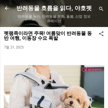
기본 콘텐츠로 건너뛰기
반려동물 흐름을 읽다, 야호펫
반려동물 뉴스, 반려동물 문화, 돌봄, 산업 정보
큐레이션
펫팸족이라면 주목! 여름맞이 반려동물 동
반 여행, 이동장 수요 폭발
7월 21, 2025