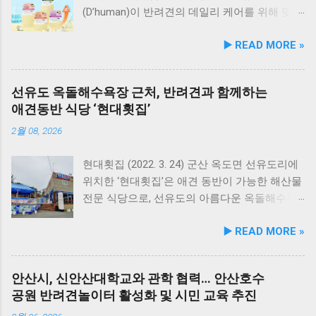
(D’human)이 반려견의 데일리 케어를 위해 맞춤
영양 설계를 대폭 강화한 ‘케어화식’ 4종을 리뉴
▶️ READ MORE »
얼 출시했다고 3일 발표했다. 주요 건강 고민 맞
춤 영양 설계… 기능성 원료 대폭 보강 이번 리뉴
얼은 반려견이 일상에서 직면하는 대표적인 건
선유도 옥돌해수욕장 근처, 반려견과 함께하는
강 고민을 식사만으로 간편하게 관리할 수 있도
애견동반 식당 ‘현대횟집’
록 설계된 점이 핵심이다. 기존 레시피의 기호
성을 유지하면서 원료 배합 비율을 조정하고 기
2월 08, 2026
능성 원료를 보강해 매일 부담 없이 단독 급여할
수 있는 데일리 영양 케어 제품으로 업그레이드
현대횟집 (2022. 3. 24) 군산 옥도면 선유도리에
됐다. 리뉴얼 라인업은 국내산 닭가슴살을 베이
위치한 ‘현대횟집’은 애견 동반이 가능한 해산물
스로 영역별 기능성 성분을 더한 4종으로 구성
전문 식당으로, 선유도의 아름다운 옥돌해수욕
된다. 닭가슴살&초록입홍합 튼튼관절 : 초록입
장과 인접해 있어 반려견과 함께 바닷가 여행을
▶️ READ MORE »
홍합, 보스웰리아, 상어 연골을 배합해 관절과
즐기기에 안성맞춤인 곳입니다. 옥돌해수욕장
연골 건강 유지에 기여한다. 닭가슴살&빌베리
은 모래가 아닌 부드러운 옥돌로 이루어진 특별
눈가반짝 : 빌베리, 루테인, 베타카로틴, 밀크씨
한 해변으로, 자연 그대로의 매력을 간직하고 있
안산시, 신안산대학교와 관학 협력… 안산호수
슬을 배합해 눈 건강과 항산화를 돕는다. 닭가슴
지요. 옥돌해수욕장 풍경 현대횟집은 해수욕장
공원 반려견놀이터 활성화 및 시민 교육 추진
살&연어 빛나는 피모 : 오메가-3가 풍부한 연어
입구 부근에 자리해 있어 산책 후 편안하게 식사