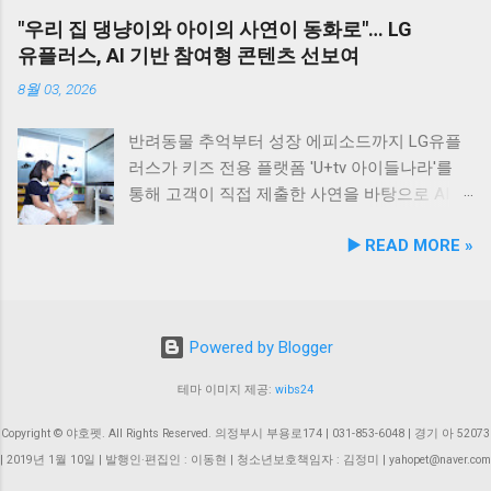
도맛집 #옥돌해수욕장 #현대횟집 #반려견동반
웃 간 갈등을 예방하고, 길고양이 문제를 비롯한
조 브랜드인 ‘비앤비엘펫(BNBL Pet)’을 앞세워
"우리 집 댕냥이와 아이의 사연이 동화로"… LG
여행 #애견동반식사 #고군산군도여행 #신선한
도심 속 동물 관련 이슈를 이성적·체계적으로 풀
빠르게 성장하는 펫 아이케어(Eye-Care) 시장
유플러스, AI 기반 참여형 콘텐츠 선보여
회덮밥 #반려동물함께 #바다여행맛집
어가는 계기를 마련했다. 1만 1,000㎡ 규모 '안산
공략에 속도를 낸다. 산학협력 연구 성과 결실…
호수공원 반려견놀이터'의 완성 협약식 장소인
기술 전문성 입증 이번에 등록된 특허(특허번호
8월 03, 2026
안산호수공원 반려견놀이터는 민선 8기 공약 사
제10-2934219호)는 2025년 4월 출원되어 2026
업의 결실이다. 호수공원 내 급경사지로 활용도
년 2월 최종 등록이 완료됐다. 발명자로는 김성
반려동물 추억부터 성장 에피소드까지 LG유플
가 낮았던 1만 1,000㎡ 부지를 재해석하여 조성
욱, 이기오, 김정민, 하정헌 연구진이 참여했으
러스가 키즈 전용 플랫폼 'U+tv 아이들나라'를
되었으며, 2025년 12월 착공 후 2026년 5월 준공
며, 비앤비엘의 자체 R&D 역량과 단국대학교 식
통해 고객이 직접 제출한 사연을 바탕으로 AI 동
을 마쳤다. 해당 시설에는 반려견을 위한 다채로
품영양학과와의 밀접한 교류협력이 만들어낸
화 콘텐츠를 제작하는 고객 참여형 이벤트 '우리
▶️ READ MORE »
운 특화 시설이 들어섰다. 반려견 물놀이 공간 (3
산학 공동 성과물이다. 반려동물의 착색된 눈물
아이가 동화 주인공'을 개최한다. 이번 시도는
개소) 반려견 놀이훈련 시설 (어질리티 9개) 보
자국은 단순한 외관상의 착색 문제를 넘어 눈 주
단순한 미디어 시청 환경을 넘어, 고객의 일상과
호자 및 반려견 쉼터, 그늘막, 세족장 등 편의시
변 피부염이나 질환으로 이어질 수 있는 중요한
반려동물에 관한 추억을 생성형 AI 기술과 결합
설 8월 1일 시범 운영 시작… 9월 5일 정식 개장
헬스케어 영역이다. 특히 말티즈, 푸들, 시츄 등
해 맞춤형 오리지널 콘텐츠로 전환한다는 점에
Powered by Blogger
안산호수공원 반려견놀이터는 2026년 8월 1일
국내 상위 견종인 소형견 보호자들 사이에서 고
서 미디어 업계의 주목을 받고 있다. 일상 에피
부터 시범 운영에 들어갔다. 시는 시범 운영 기
기능성 케어 제품에 대한 수요가 꾸준히 증가하
소드부터 반려동물 이야기까지… AI 동화로 재탄
테마 이미지 제공:
wibs24
간 동안 시설 운영 현황과 이용자 만족도를 종합
고 있어 이번 특허 기술의 상용화 가치는 매우
생 이벤트는 오는 8월 4일부터 8월 17일까지 약
적으로 점검·보완하여 오는 9월 5일 정식 개장식
높게 평가된다. '비앤비엘펫' 브랜드 통해 원스톱
2주간 진행된다. 참가를 희망하는 고객은 U+tv
Copyright © 야호펫. All Rights Reserved. 의정부시 부용로174 | 031-853-6048 | 경기 아 52073
을 개최할 예정이다. 이민근 안산시장은 이번 협
OEM/ODM 제공 비앤비엘은 이번 특허 기술을
내 이벤트 배너를 통해 연결되는 네이버 폼에서
| 2019년 1월 10일 | 발행인·편집인 : 이동현 | 청소년보호책임자 : 김정미 | yahopet@naver.com
약으로 전문성을 갖춘 관학 연계망이 구축된 만
펫 헬스케어 전문 브랜드 비앤비엘펫을 통해
자녀의 특별한 경험이나 일상 이야기를 제출할